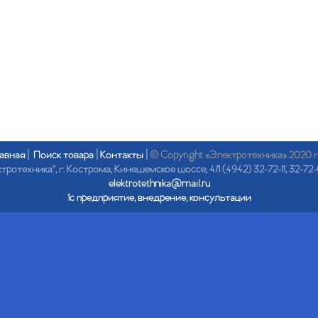
авная
|
Поиск товара
|
Контакты
|
© Copyright «Электротехника» 2020 
отехника", г. Кострома, Кинешемское шоссе, 4/1 (4942) 32-72-11, 32-72-
elektrotethnika@mail.ru
1с предприятие, внедрение, консультации