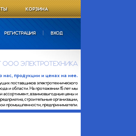
КТЫ
КОРЗИНА
РЕГИСТРАЦИЯ
|
ВХОД
 ООО ЭЛЕКТРОТЕХНИКА
нас, продукции и ценах на нее.
ущих поставщиков электротехнического
ода и области. На протяжении 15 лет мы
ий ассортимент, взаимовыгодные цены и
предприятия, строительные организации,
сной промышленности, предприниматели.