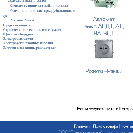
Кабель-канал Т-Пласт
Комплектующие для кабель-канала
Реле,кнопки,контакторы,рубильники,эл-
двиг
Автомат.
Розетки-Рамки
выкл:АВДТ, АЕ,
Средства защиты
Строительная техника, инструмент
ВА, ВДТ
Щитовое оборудование
Электродвигатели
Электроустановочные изделия
Элементы питания, радиодетали
Розетки-Рамки
Наши покупатели из г. Костр
Главная
|
Поиск товара
|
Конта
ООО "Электротехника", г. Кострома, Кине