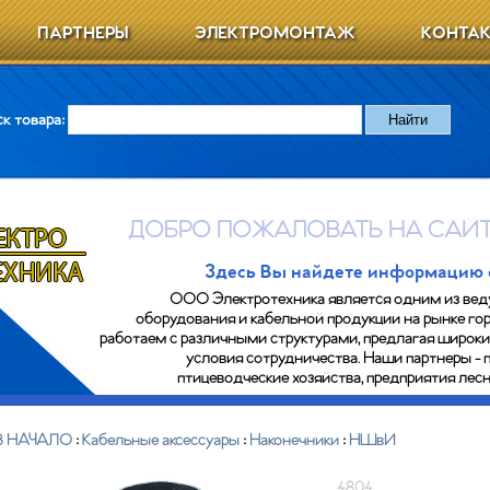
ПАРТНЕРЫ
ЭЛЕКТРОМОНТАЖ
КОНТА
к товара:
ДОБРО ПОЖАЛОВАТЬ НА САЙТ
Здесь Вы найдете информацию о 
ООО Электротехника является одним из вед
оборудования и кабельной продукции на рынке гор
работаем с различными структурами, предлагая широк
условия сотрудничества. Наши партнеры - 
птицеводческие хозяйства, предприятия ле
В НАЧАЛО
:
Кабельные аксессуары
:
Наконечники
:
НШвИ
4804