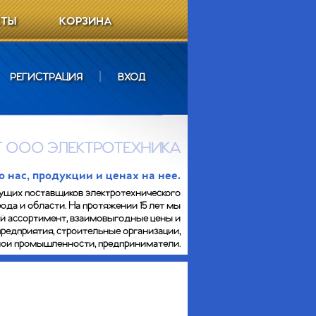
КТЫ
КОРЗИНА
РЕГИСТРАЦИЯ
|
ВХОД
 ООО ЭЛЕКТРОТЕХНИКА
нас, продукции и ценах на нее.
ущих поставщиков электротехнического
ода и области. На протяжении 15 лет мы
ий ассортимент, взаимовыгодные цены и
предприятия, строительные организации,
сной промышленности, предприниматели.