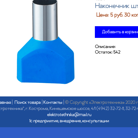
Наконечник ш
Цена:
5
руб. 30 ко
Добавить в корзи
Описание:
Остаток:
542
авная
|
Поиск товара
|
Контакты
|
© Copyright «Электротехника» 2020 
отехника", г. Кострома, Кинешемское шоссе, 4/1 (4942) 32-72-11, 32-72-
elektrotethnika@mail.ru
1с предприятие, внедрение, консультации