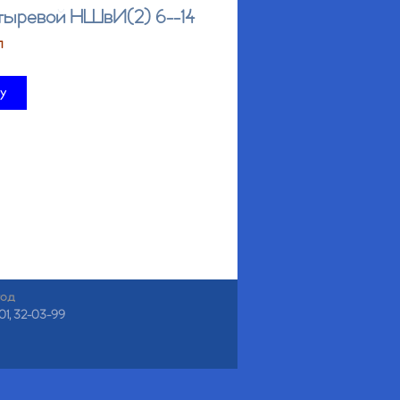
тыревой НШвИ(2) 6--14
п
ну
год
01, 32-03-99