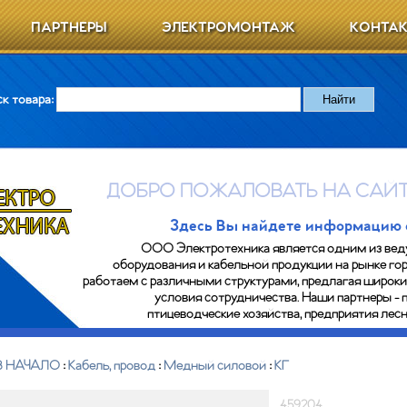
ПАРТНЕРЫ
ЭЛЕКТРОМОНТАЖ
КОНТА
к товара:
ДОБРО ПОЖАЛОВАТЬ НА САЙТ
Здесь Вы найдете информацию о 
ООО Электротехника является одним из вед
оборудования и кабельной продукции на рынке гор
работаем с различными структурами, предлагая широк
условия сотрудничества. Наши партнеры - 
птицеводческие хозяйства, предприятия ле
В НАЧАЛО
:
Кабель, провод
:
Медный силовой
:
КГ
459204