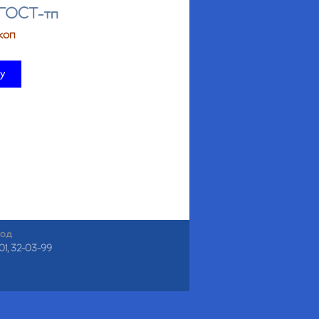
 ГОСТ-тп
коп
ну
год
01, 32-03-99