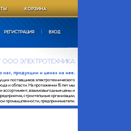
КТЫ
КОРЗИНА
РЕГИСТРАЦИЯ
|
ВХОД
 ООО ЭЛЕКТРОТЕХНИКА
нас, продукции и ценах на нее.
ущих поставщиков электротехнического
ода и области. На протяжении 15 лет мы
ий ассортимент, взаимовыгодные цены и
предприятия, строительные организации,
сной промышленности, предприниматели.