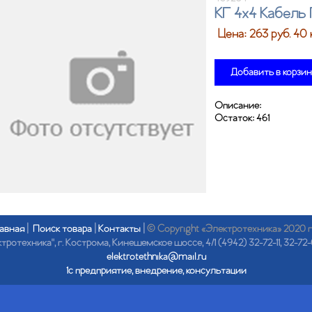
КГ 4х4 Кабель
Цена:
263
руб. 40 
Добавить в корзи
Описание:
Остаток:
461
авная
|
Поиск товара
|
Контакты
|
© Copyright «Электротехника» 2020 
отехника", г. Кострома, Кинешемское шоссе, 4/1 (4942) 32-72-11, 32-72-
elektrotethnika@mail.ru
1с предприятие, внедрение, консультации