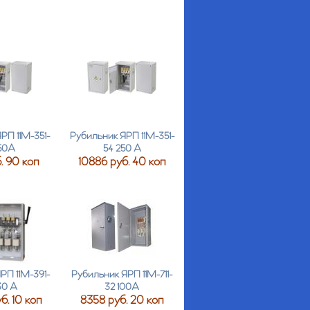
РП 11М-351-
Рубильник ЯРП 11М-351-
50А
54 250 А
. 90 коп
10886 руб. 40 коп
РП 11М-391-
Рубильник ЯРП 11М-711-
30 А
32 100А
. 10 коп
8358 руб. 20 коп