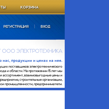
КТЫ
КОРЗИНА
РЕГИСТРАЦИЯ
|
ВХОД
 ООО ЭЛЕКТРОТЕХНИКА
нас, продукции и ценах на нее.
ущих поставщиков электротехнического
ода и области. На протяжении 15 лет мы
ий ассортимент, взаимовыгодные цены и
предприятия, строительные организации,
сной промышленности, предприниматели.