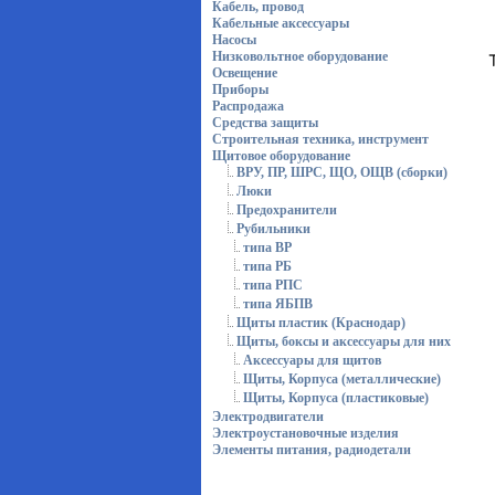
Кабель, провод
Кабельные аксессуары
Насосы
Низковольтное оборудование
Освещение
Приборы
Распродажа
Средства защиты
Строительная техника, инструмент
Щитовое оборудование
ВРУ, ПР, ШРС, ЩО, ОЩВ (сборки)
Люки
Предохранители
Рубильники
типа ВР
типа РБ
типа РПС
типа ЯБПВ
Щиты пластик (Краснодар)
Щиты, боксы и аксессуары для них
Аксессуары для щитов
Щиты, Корпуса (металлические)
Щиты, Корпуса (пластиковые)
Электродвигатели
Электроустановочные изделия
Элементы питания, радиодетали