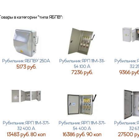
Товары в категории "типа ЯБПВ":
Рубильник ЯБПВУ 250А
Рубильник ЯРП 11М-311-
Рубильник Я
5173 руб.
54 100 А
32 2
7236 руб.
9366 руб
Рубильник ЯРП 11М-371-
Рубильник ЯРП 11М-371-
Рубильник Я
32 400 А
54 400 А
32 6
13483 руб. 80 коп
16386 руб. 90 коп
27500 руб