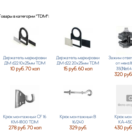
Товары в категории "TDM":
Держатель маркировки
Держатель маркировки
Зажим отве
ДМ d22 10х25мм TDM
ДМ d22 20х25мм TDM
от неиз.1
10 руб. 70 коп
15 руб. 60 коп
35(№6
320 руб.
Крюк монтажный CF 16
Крюк монтажный В
Крюк мо
КМ-1800 TDM
16/240
КА-45
278 руб. 70 коп
329 руб.
430 руб.