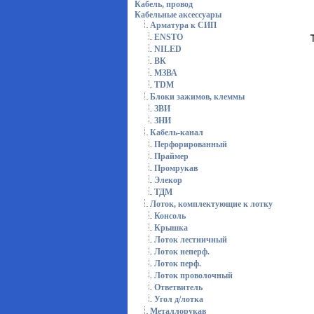
Кабель, провод
Кабельные аксессуары
Арматура к СИП
ENSTO
NILED
ВК
МЗВА
TDM
Блоки зажимов, клеммы
ЗВИ
ЗНИ
Кабель-канал
Перфорированный
Праймер
Промрукав
Элекор
ТДМ
Лоток, комплектующие к лотку
Консоль
Крышка
Лоток лестничный
Лоток неперф.
Лоток перф.
Лоток проволочный
Ответвитель
Угол д/лотка
Металлорукав