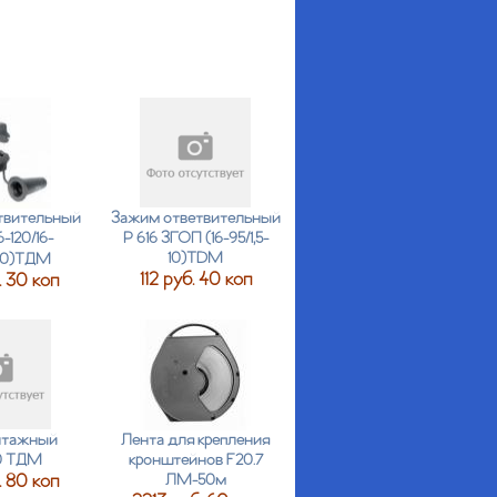
твительный
Зажим ответвительный
6-120/16-
Р 616 ЗГОП (16-95/1,5-
10)TDM
40)ТДМ
112 руб. 40 коп
 30 коп
нтажный
Лента для крепления
0 ТДМ
кронштейнов F20.7
 80 коп
ЛМ-50м