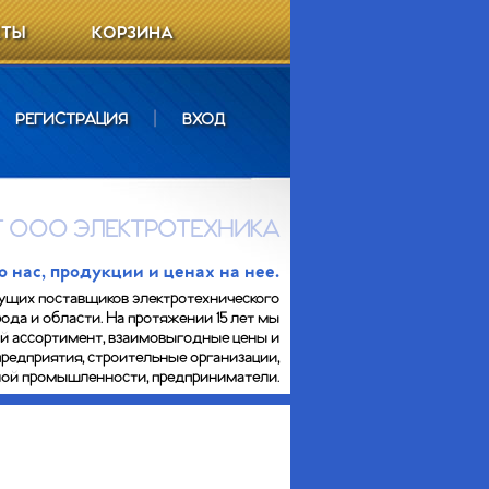
КТЫ
КОРЗИНА
РЕГИСТРАЦИЯ
|
ВХОД
 ООО ЭЛЕКТРОТЕХНИКА
нас, продукции и ценах на нее.
ущих поставщиков электротехнического
ода и области. На протяжении 15 лет мы
ий ассортимент, взаимовыгодные цены и
предприятия, строительные организации,
сной промышленности, предприниматели.