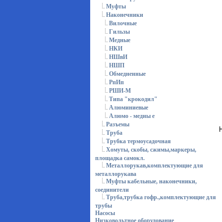
Муфты
Наконечники
Вилочные
Гильзы
Медные
НКИ
НШвИ
НШП
Обмедненные
РпИп
РШИ-М
Типа "крокодил"
Алюминиевые
Алюмо - медны е
Разъемы
Труба
Трубка термоусадочная
Хомуты, скобы, сжимы,маркеры,
площадка самокл.
Металлорукав,комплектующие для
металлорукава
Муфты кабельные, наконечники,
соединители
Труба,трубка гофр.,комплектующие для
трубы
Насосы
Низковольтное оборудование