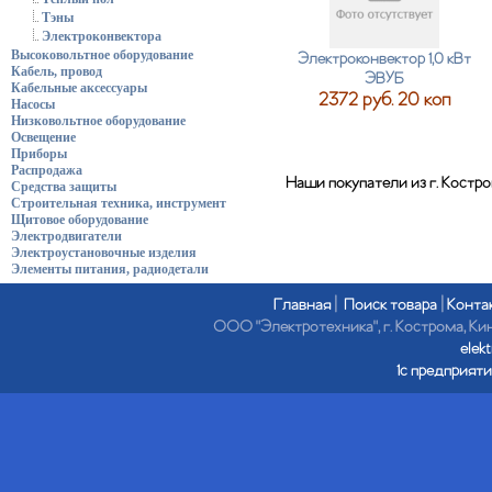
Тэны
Электроконвектора
Высоковольтное оборудование
Электроконвектор 1,0 кВт
Кабель, провод
ЭВУБ
Кабельные аксессуары
2372 руб. 20 коп
Насосы
Низковольтное оборудование
Освещение
Приборы
Распродажа
Наши покупатели из г. Костр
Средства защиты
Строительная техника, инструмент
Щитовое оборудование
Электродвигатели
Электроустановочные изделия
Элементы питания, радиодетали
Главная
|
Поиск товара
|
Конта
ООО "Электротехника", г. Кострома, Кине
elek
1с предприяти