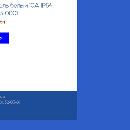
ль белый 10А IP54
3-0001
коп
ну
год
01, 32-03-99