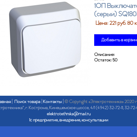
1ОП Выключате
(серый) SQ180
Цена:
221
руб. 80 
Добавить в корзи
Описание:
Остаток:
50
авная
|
Поиск товара
|
Контакты
|
© Copyright «Электротехника» 2020 
отехника", г. Кострома, Кинешемское шоссе, 4/1 (4942) 32-72-11, 32-72-
elektrotethnika@mail.ru
1с предприятие, внедрение, консультации