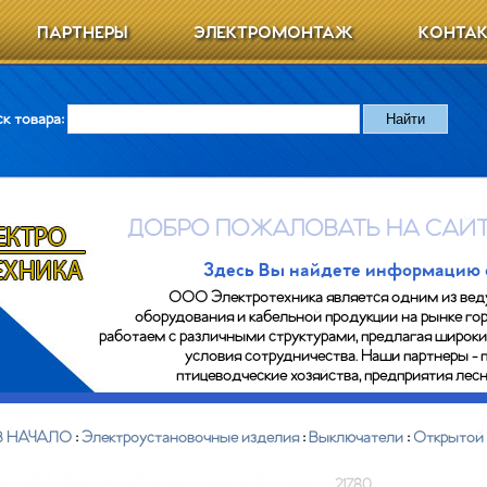
ПАРТНЕРЫ
ЭЛЕКТРОМОНТАЖ
КОНТА
к товара:
ДОБРО ПОЖАЛОВАТЬ НА САЙТ
Здесь Вы найдете информацию о 
ООО Электротехника является одним из вед
оборудования и кабельной продукции на рынке гор
работаем с различными структурами, предлагая широк
условия сотрудничества. Наши партнеры - 
птицеводческие хозяйства, предприятия ле
В НАЧАЛО
:
Электроустановочные изделия
:
Выключатели
:
Открытой 
21780