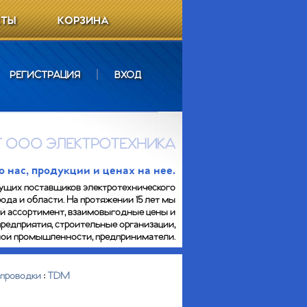
КТЫ
КОРЗИНА
РЕГИСТРАЦИЯ
|
ВХОД
 ООО ЭЛЕКТРОТЕХНИКА
нас, продукции и ценах на нее.
ущих поставщиков электротехнического
ода и области. На протяжении 15 лет мы
ий ассортимент, взаимовыгодные цены и
предприятия, строительные организации,
сной промышленности, предприниматели.
проводки
:
TDM