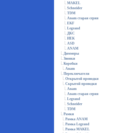
MAKEL
Schneider
TDM
Anam старая серия
EKF
Legrand
ДКС
ИЕК
ASD
ANAM
Диммеры
Звонки
Коробки
Anam
Переключатели
Открытой проводки
Скрытой проводки
Anam
Anam старая серия
Legrand
Schneider
TDM
Рамки
Рамка ANAM
Рамка Legrand
Рамка MAKEL