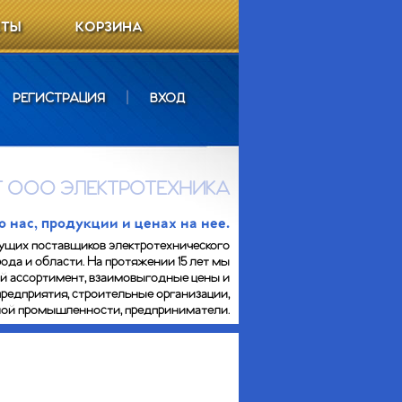
КТЫ
КОРЗИНА
РЕГИСТРАЦИЯ
|
ВХОД
 ООО ЭЛЕКТРОТЕХНИКА
нас, продукции и ценах на нее.
ущих поставщиков электротехнического
ода и области. На протяжении 15 лет мы
ий ассортимент, взаимовыгодные цены и
предприятия, строительные организации,
сной промышленности, предприниматели.