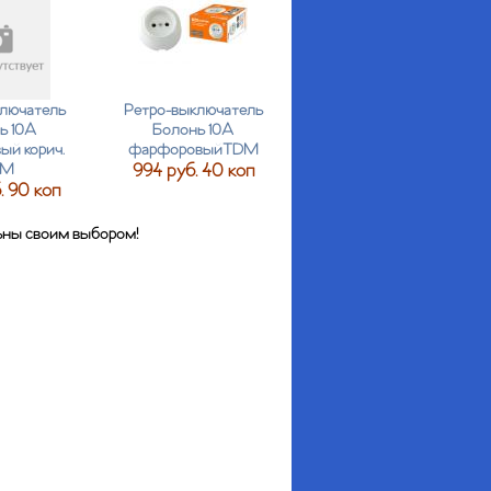
лючатель
Ретро-выключатель
ь 10А
Болонь 10А
й корич.
фарфоровыйTDM
DM
994 руб. 40 коп
. 90 коп
льны своим выбором!