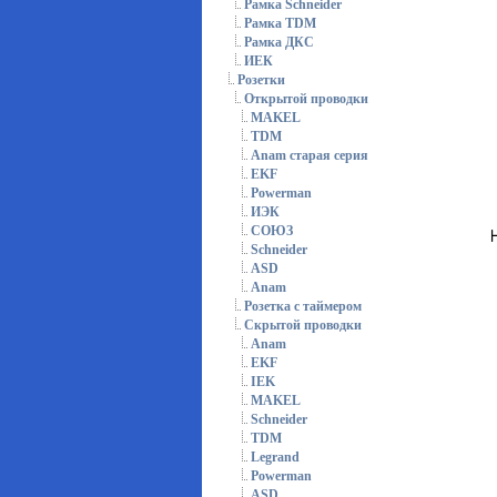
Рамка Schneider
Рамка TDM
Рамка ДКС
ИЕК
Розетки
Открытой проводки
MAKEL
TDM
Anam старая серия
EKF
Powerman
ИЭК
СОЮЗ
Schneider
ASD
Anam
Розетка с таймером
Скрытой проводки
Anam
EKF
IEK
MAKEL
Schneider
TDM
Legrand
Powerman
ASD