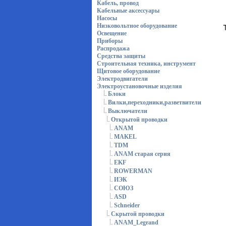
Кабель, провод
Кабельные аксессуары
Насосы
Низковольтное оборудование
Освещение
Приборы
Распродажа
Средства защиты
Строительная техника, инструмент
Щитовое оборудование
Электродвигатели
Электроустановочные изделия
Блоки
Вилки,переходники,разветвители
Выключатели
Открытой проводки
ANAM
MAKEL
TDM
ANAM старая серия
EKF
ROWERMAN
ИЭК
СОЮЗ
ASD
Schneider
Скрытой проводки
ANAM_Legrand