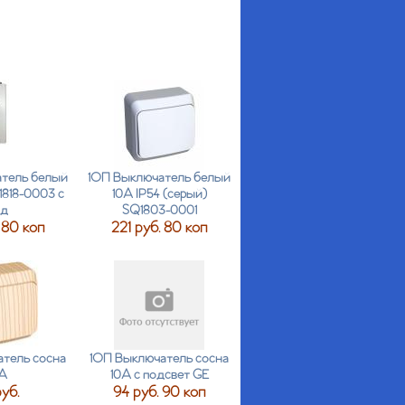
тель белый
1ОП Выключатель белый
1818-0003 с
10А IP54 (серый)
нд
SQ1803-0001
 80 коп
221 руб. 80 коп
тель сосна
1ОП Выключатель сосна
А
10А с подсвет GE
уб.
94 руб. 90 коп