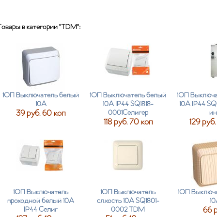
Товары в категории "TDM":
1ОП Выключатель белый
1ОП Выключатель белый
1ОП Выключа
10А
10А IP44 SQ1818-
10А IP44 SQ
39 руб. 60 коп
0001Селигер
и
118 руб. 70 коп
129 руб.
1ОП Выключатель
1ОП Выключатель
1ОП Выключа
проходной белый 10А
сл.кость 10А SQ1801-
10
IP44 Селиг
0002 TDM
66 р