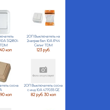
ючатель
2ОП Выключатель на
 10А SQ1801-
2направ бел. 10А IP44
 TDM
Селиг TDM
 40 коп
123 руб.
тель сосна
2ОП Выключатель сосна
А
с инд 10А 477035 GE
 90 коп
82 руб. 30 коп