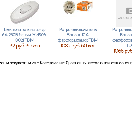
Выключатель на шнур
Ретро-выключатель
Ретро-вык
6А 250В белый SQ1806-
Болонь 10А
Болон
0021 TDM
фарфор.мраморTDM
фарфоровы
32 руб. 30 коп
1082 руб. 60 коп
T
1066 руб
Наши покупатели из г. Кострома и г. Ярославль всегда остаются дово