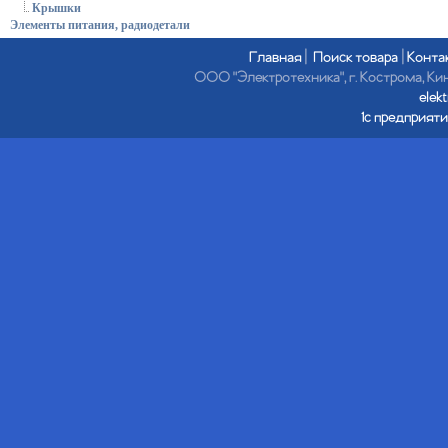
Крышки
Элементы питания, радиодетали
Главная
|
Поиск товара
|
Конта
ООО "Электротехника", г. Кострома, Кине
elek
1с предприяти