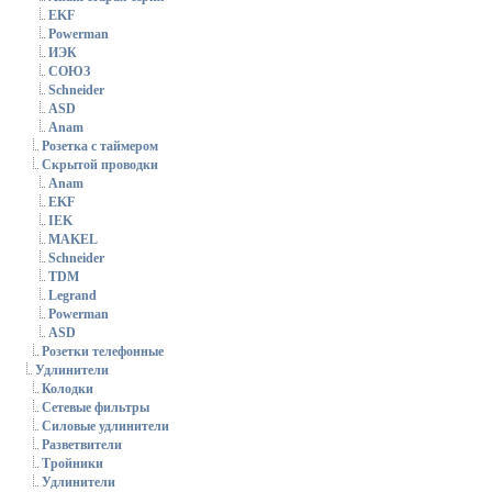
EKF
Powerman
ИЭК
СОЮЗ
Schneider
ASD
Anam
Розетка с таймером
Скрытой проводки
Anam
EKF
IEK
MAKEL
Schneider
TDM
Legrand
Powerman
ASD
Розетки телефонные
Удлинители
Колодки
Сетевые фильтры
Силовые удлинители
Разветвители
Тройники
Удлинители