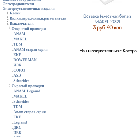
Электродвигатели
Электроустановочные изделия
Блоки
Вставка 1-местная белая
Вилки,переходники,разветвители
MAKEL 10321
Выключатели
3 руб. 90 коп
Открытой проводки
ANAM
MAKEL
TDM
ANAM старая серия
Наши покупатели из г. Костр
EKF
ROWERMAN
ИЭК
СОЮЗ
ASD
Schneider
Скрытой проводки
ANAM_Legrand
MAKEL
Schneider
TDM
Anam старая серия
EKF
Legrand
ДКС
ИЕК