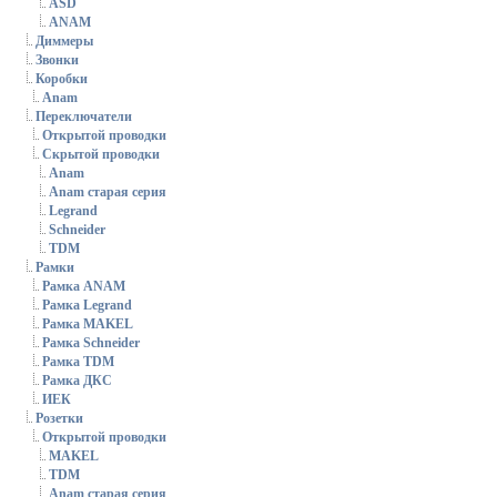
ASD
ANAM
Диммеры
Звонки
Коробки
Anam
Переключатели
Открытой проводки
Скрытой проводки
Anam
Anam старая серия
Legrand
Schneider
TDM
Рамки
Рамка ANAM
Рамка Legrand
Рамка MAKEL
Рамка Schneider
Рамка TDM
Рамка ДКС
ИЕК
Розетки
Открытой проводки
MAKEL
TDM
Anam старая серия