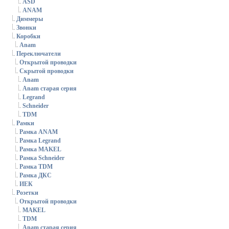
ASD
ANAM
Диммеры
Звонки
Коробки
Anam
Переключатели
Открытой проводки
Скрытой проводки
Anam
Anam старая серия
Legrand
Schneider
TDM
Рамки
Рамка ANAM
Рамка Legrand
Рамка MAKEL
Рамка Schneider
Рамка TDM
Рамка ДКС
ИЕК
Розетки
Открытой проводки
MAKEL
TDM
Anam старая серия