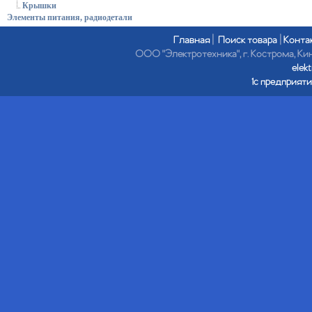
Крышки
Элементы питания, радиодетали
Главная
|
Поиск товара
|
Конта
ООО "Электротехника", г. Кострома, Кине
elek
1с предприяти