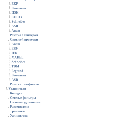
EKF
Powerman
ИЭК
СОЮЗ
Schneider
ASD
Anam
Розетка с таймером
Скрытой проводки
Anam
EKF
IEK
MAKEL
Schneider
TDM
Legrand
Powerman
ASD
Розетки телефонные
Удлинители
Колодки
Сетевые фильтры
Силовые удлинители
Разветвители
Тройники
Удлинители