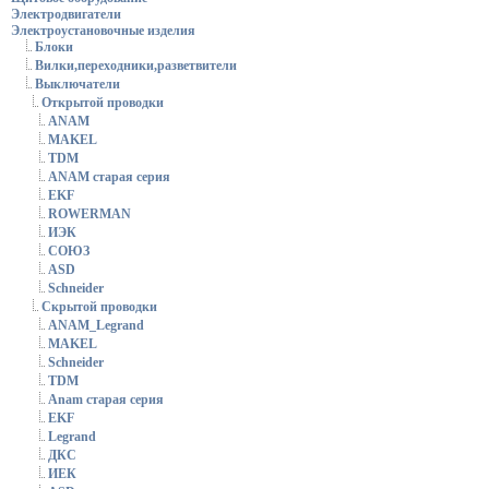
Электродвигатели
Электроустановочные изделия
Блоки
Вилки,переходники,разветвители
Выключатели
Открытой проводки
ANAM
MAKEL
TDM
ANAM старая серия
EKF
ROWERMAN
ИЭК
СОЮЗ
ASD
Schneider
Скрытой проводки
ANAM_Legrand
MAKEL
Schneider
TDM
Anam старая серия
EKF
Legrand
ДКС
ИЕК