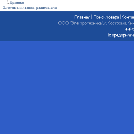
Крышки
Элементы питания, радиодетали
Главная
|
Поиск товара
|
Конта
ООО "Электротехника", г. Кострома, Кине
elek
1с предприяти