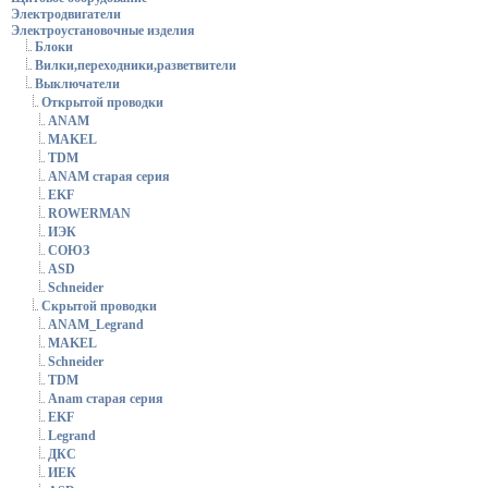
Электродвигатели
Электроустановочные изделия
Блоки
Вилки,переходники,разветвители
Выключатели
Открытой проводки
ANAM
MAKEL
TDM
ANAM старая серия
EKF
ROWERMAN
ИЭК
СОЮЗ
ASD
Schneider
Скрытой проводки
ANAM_Legrand
MAKEL
Schneider
TDM
Anam старая серия
EKF
Legrand
ДКС
ИЕК