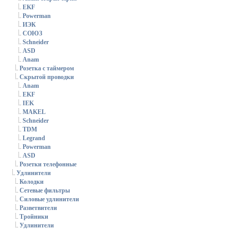
EKF
Powerman
ИЭК
СОЮЗ
Schneider
ASD
Anam
Розетка с таймером
Скрытой проводки
Anam
EKF
IEK
MAKEL
Schneider
TDM
Legrand
Powerman
ASD
Розетки телефонные
Удлинители
Колодки
Сетевые фильтры
Силовые удлинители
Разветвители
Тройники
Удлинители