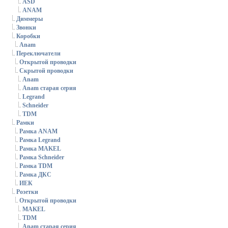
ASD
ANAM
Диммеры
Звонки
Коробки
Anam
Переключатели
Открытой проводки
Скрытой проводки
Anam
Anam старая серия
Legrand
Schneider
TDM
Рамки
Рамка ANAM
Рамка Legrand
Рамка MAKEL
Рамка Schneider
Рамка TDM
Рамка ДКС
ИЕК
Розетки
Открытой проводки
MAKEL
TDM
Anam старая серия