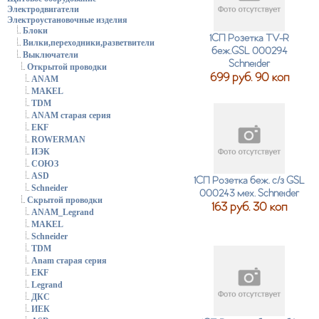
Электродвигатели
Электроустановочные изделия
Блоки
1СП Розетка TV-R
Вилки,переходники,разветвители
беж.GSL 000294
Выключатели
Schneider
Открытой проводки
699 руб. 90 коп
ANAM
MAKEL
TDM
ANAM старая серия
EKF
ROWERMAN
ИЭК
СОЮЗ
ASD
1СП Розетка беж. с/з GSL
Schneider
000243 мех. Schneider
Скрытой проводки
163 руб. 30 коп
ANAM_Legrand
MAKEL
Schneider
TDM
Anam старая серия
EKF
Legrand
ДКС
ИЕК