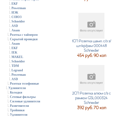
EKF
Powerman
ИЭК
СОЮЗ
Schneider
ASD
Anam
Розетка с таймером
Скрытой проводки
1СП Розетка шамп. с/з з/
Anam
шт/кр/рам 000448
EKF
Schneider
IEK
454 руб. 90 коп
MAKEL
Schneider
TDM
Legrand
Powerman
ASD
Розетки телефонные
Удлинители
Колодки
2СП Розетка алюм с/з с
Сетевые фильтры
рамкой GSL000324
Силовые удлинители
Schneider
Разветвители
392 руб. 70 коп
Тройники
Удлинители