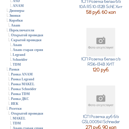
ASD
1СП Розетка белая б/з
ANAM
10А RS 10-132B SchE Хит
Диммеры
58 руб. 60 коп
Звонки
Коробки
Anam
Переключатели
Открытой проводки
Скрытой проводки
Anam
Anam старая серия
Legrand
1СП Розетка белая с/з
Schneider
RS16-134B ХИТ
TDM
120 руб.
Рамки
Рамка ANAM
Рамка Legrand
Рамка MAKEL
Рамка Schneider
Рамка TDM
Рамка ДКС
ИЕК
Розетки
Открытой проводки
1СП Розетка дуб б/з
MAKEL
GSL000541 Schneider
TDM
271 руб. 90 коп
Anam старая серия