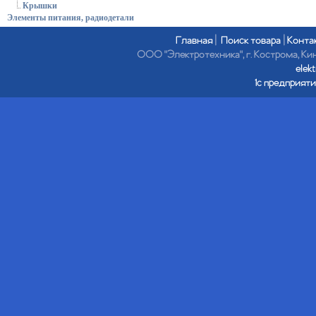
Крышки
Элементы питания, радиодетали
Главная
|
Поиск товара
|
Конта
ООО "Электротехника", г. Кострома, Кине
elek
1с предприяти