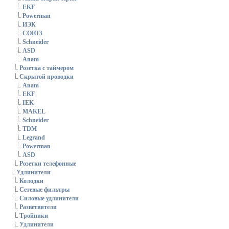
EKF
Powerman
ИЭК
СОЮЗ
Schneider
ASD
Anam
Розетка с таймером
Скрытой проводки
Anam
EKF
IEK
MAKEL
Schneider
TDM
Legrand
Powerman
ASD
Розетки телефонные
Удлинители
Колодки
Сетевые фильтры
Силовые удлинители
Разветвители
Тройники
Удлинители