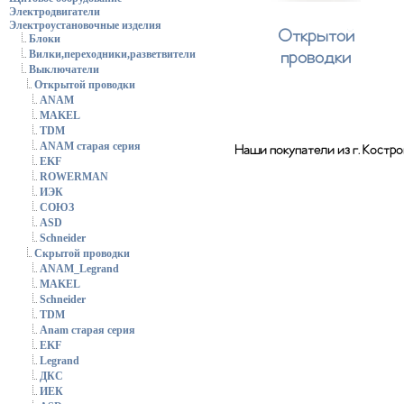
Электродвигатели
Электроустановочные изделия
Открытой
Блоки
проводки
Вилки,переходники,разветвители
Выключатели
Открытой проводки
ANAM
MAKEL
TDM
ANAM старая серия
Наши покупатели из г. Костр
EKF
ROWERMAN
ИЭК
СОЮЗ
ASD
Schneider
Скрытой проводки
ANAM_Legrand
MAKEL
Schneider
TDM
Anam старая серия
EKF
Legrand
ДКС
ИЕК