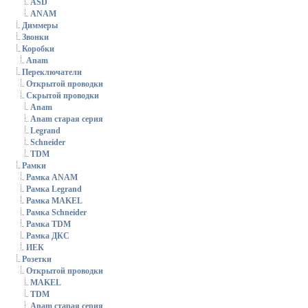
ASD
ANAM
Диммеры
Звонки
Коробки
Anam
Переключатели
Открытой проводки
Скрытой проводки
Anam
Anam старая серия
Legrand
Schneider
TDM
Рамки
Рамка ANAM
Рамка Legrand
Рамка MAKEL
Рамка Schneider
Рамка TDM
Рамка ДКС
ИЕК
Розетки
Открытой проводки
MAKEL
TDM
Anam старая серия