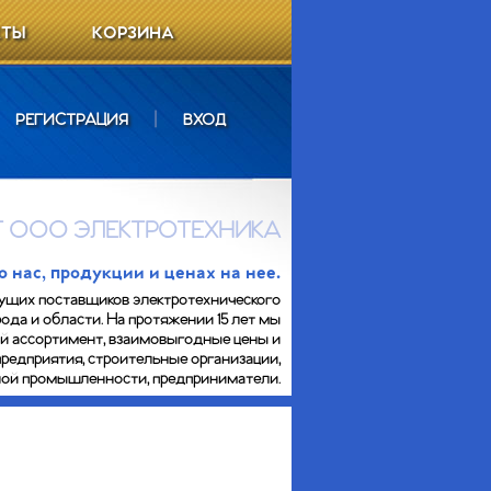
КТЫ
КОРЗИНА
РЕГИСТРАЦИЯ
|
ВХОД
 ООО ЭЛЕКТРОТЕХНИКА
нас, продукции и ценах на нее.
ущих поставщиков электротехнического
ода и области. На протяжении 15 лет мы
ий ассортимент, взаимовыгодные цены и
предприятия, строительные организации,
сной промышленности, предприниматели.