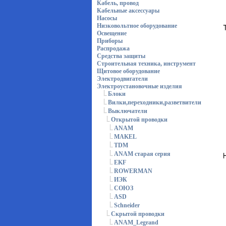
Кабель, провод
Кабельные аксессуары
Насосы
Низковольтное оборудование
Освещение
Приборы
Распродажа
Средства защиты
Строительная техника, инструмент
Щитовое оборудование
Электродвигатели
Электроустановочные изделия
Блоки
Вилки,переходники,разветвители
Выключатели
Открытой проводки
ANAM
MAKEL
TDM
ANAM старая серия
EKF
ROWERMAN
ИЭК
СОЮЗ
ASD
Schneider
Скрытой проводки
ANAM_Legrand