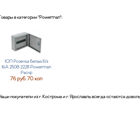
Товары в категории "Powerman":
1ОП Розетка белая б/з
16А 250В 2228 Powerman
Распр
76 руб. 70 коп
Наши покупатели из г. Кострома и г. Ярославль всегда остаются дово