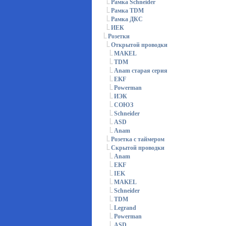
Рамка Schneider
Рамка TDM
Рамка ДКС
ИЕК
Розетки
Открытой проводки
MAKEL
TDM
Anam старая серия
EKF
Powerman
ИЭК
СОЮЗ
Schneider
ASD
Anam
Розетка с таймером
Скрытой проводки
Anam
EKF
IEK
MAKEL
Schneider
TDM
Legrand
Powerman
ASD