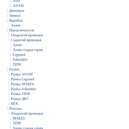
ASD
ANAM
Диммеры
Звонки
Коробки
Anam
Переключатели
Открытой проводки
Скрытой проводки
Anam
Anam старая серия
Legrand
Schneider
TDM
Рамки
Рамка ANAM
Рамка Legrand
Рамка MAKEL
Рамка Schneider
Рамка TDM
Рамка ДКС
ИЕК
Розетки
Открытой проводки
MAKEL
TDM
Anam старая серия