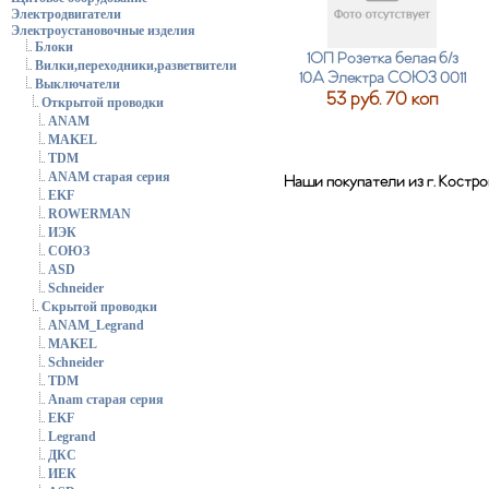
Электродвигатели
Электроустановочные изделия
Блоки
1ОП Розетка белая б/з
Вилки,переходники,разветвители
10А Электра СОЮЗ 0011
Выключатели
53 руб. 70 коп
Открытой проводки
ANAM
MAKEL
TDM
ANAM старая серия
Наши покупатели из г. Костр
EKF
ROWERMAN
ИЭК
СОЮЗ
ASD
Schneider
Скрытой проводки
ANAM_Legrand
MAKEL
Schneider
TDM
Anam старая серия
EKF
Legrand
ДКС
ИЕК