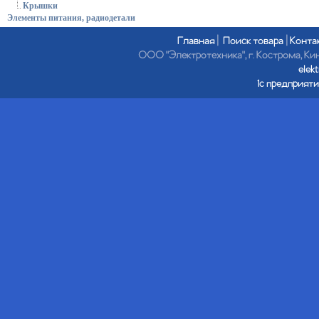
Крышки
Элементы питания, радиодетали
Главная
|
Поиск товара
|
Конта
ООО "Электротехника", г. Кострома, Кине
elek
1с предприяти