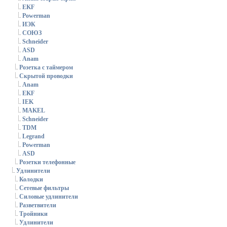
EKF
Powerman
ИЭК
СОЮЗ
Schneider
ASD
Anam
Розетка с таймером
Скрытой проводки
Anam
EKF
IEK
MAKEL
Schneider
TDM
Legrand
Powerman
ASD
Розетки телефонные
Удлинители
Колодки
Сетевые фильтры
Силовые удлинители
Разветвители
Тройники
Удлинители