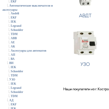
EKF
Автоматические выключатели и
аксессуары
Andeli
АВДТ
EKF
IEK
Legrand
Schneider
TDM
АВВ
АЕ
АК
Аксессуары для автоматов
АП
ВА
ВН
УЗО
IEK
Schneider
TDM
УЗО
IEK
Legrand
Наши покупатели из г. Костр
Schneider
TDM
АД
EKF
IEK