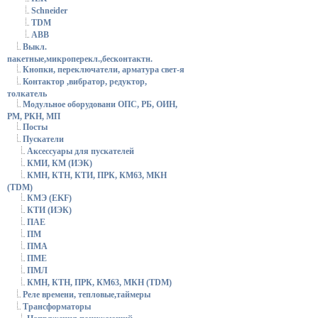
Schneider
TDM
АВВ
Выкл.
пакетные,микроперекл.,бесконтактн.
Кнопки, переключатели, арматура свет-я
Контактор ,вибратор, редуктор,
толкатель
Модульное оборудовани ОПС, РБ, ОИН,
РМ, РКН, МП
Посты
Пускатели
Аксессуары для пускателей
КМИ, КМ (ИЭК)
КМН, КТН, КТИ, ПРК, КМ63, МКН
(TDM)
КМЭ (EKF)
КТИ (ИЭК)
ПАЕ
ПМ
ПМА
ПМЕ
ПМЛ
КМН, КТН, ПРК, КМ63, МКН (TDM)
Реле времени, тепловые,таймеры
Трансформаторы