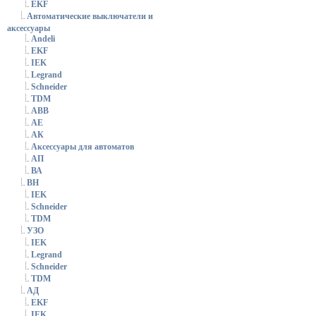
EKF
Автоматические выключатели и
аксессуары
Andeli
EKF
IEK
Legrand
Schneider
TDM
АВВ
АЕ
АК
Аксессуары для автоматов
АП
ВА
ВН
IEK
Schneider
TDM
УЗО
IEK
Legrand
Schneider
TDM
АД
EKF
IEK