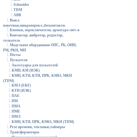
Schneider
TDM
АВВ
Выкл.
пакетные,микроперекл.,бесконтактн.
Кнопки, переключатели, арматура свет-я
Контактор ,вибратор, редуктор,
толкатель
Модульное оборудовани ОПС, РБ, ОИН,
РМ, РКН, МП
Посты
Пускатели
Аксессуары для пускателей
КМИ, КМ (ИЭК)
КМН, КТН, КТИ, ПРК, КМ63, МКН
(TDM)
КМЭ (EKF)
КТИ (ИЭК)
ПАЕ
ПМ
ПМА
ПМЕ
ПМЛ
КМН, КТН, ПРК, КМ63, МКН (TDM)
Реле времени, тепловые,таймеры
Трансформаторы