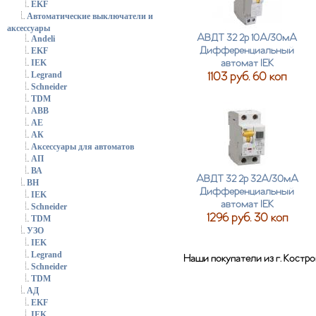
EKF
Автоматические выключатели и
аксессуары
АВДТ 32 2р 10А/30мА
Andeli
Дифференциальный
EKF
автомат IEK
IEK
1103 руб. 60 коп
Legrand
Schneider
TDM
АВВ
АЕ
АК
Аксессуары для автоматов
АП
ВА
АВДТ 32 2р 32А/30мА
ВН
Дифференциальный
IEK
автомат IEK
Schneider
1296 руб. 30 коп
TDM
УЗО
IEK
Legrand
Наши покупатели из г. Костр
Schneider
TDM
АД
EKF
IEK