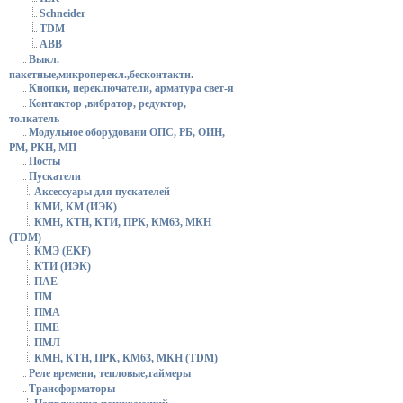
Schneider
TDM
АВВ
Выкл.
пакетные,микроперекл.,бесконтактн.
Кнопки, переключатели, арматура свет-я
Контактор ,вибратор, редуктор,
толкатель
Модульное оборудовани ОПС, РБ, ОИН,
РМ, РКН, МП
Посты
Пускатели
Аксессуары для пускателей
КМИ, КМ (ИЭК)
КМН, КТН, КТИ, ПРК, КМ63, МКН
(TDM)
КМЭ (EKF)
КТИ (ИЭК)
ПАЕ
ПМ
ПМА
ПМЕ
ПМЛ
КМН, КТН, ПРК, КМ63, МКН (TDM)
Реле времени, тепловые,таймеры
Трансформаторы